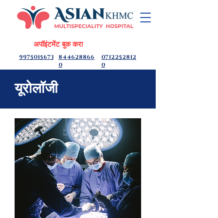
अपॉइंटमेंट बुक करा
9975015673
844628866
0712252812
0
0
यूरोलॉजी