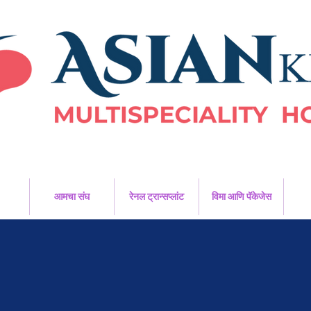
आमचा संघ
रेनल ट्रान्सप्लांट
विमा आणि पॅकेजेस