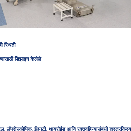
ी स्थिती
पणासाठी डिझाइन केलेले
रल, लॅपरोस्कोपिक, ईएनटी, थायरॉईड आणि रक्तवहिन्यासंबंधी शस्त्रक्रिय