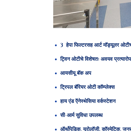
OT-A.jpg
3 हेपा फिल्टरसह आर्ट मॉड्यूलर ओटीच
ट्विन ओटीचे विशेषतः अवयव प्रत्यारो
आयसीयू बॅक अप
ट्रिपल बॅरियर ओटी कॉम्प्लेक्स
हाय एंड ऍनेस्थेसिया वर्कस्टेशन
सी-आर्म सुविधा उपलब्ध
ऑर्थोपेडिक, यूरोलॉजी, कॉस्मेटिक, जन