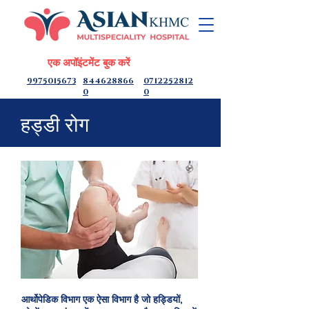
एक अपॉइंटमेंट बुक करें
9975015673
844628866
0712252812
0
0
हड्डी रोग
आर्थोपेडिक विभाग एक ऐसा विभाग है जो हड्डियों,